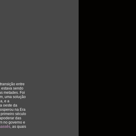
 transição entre
 estava sendo
as metades. Foi
sim, uma solução
a, e a
 a oeste da
rosperou na Era
primeiro século
 apoderar das
ram no governo e
nassês
, as quais