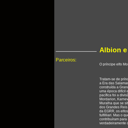
Albion e
Parceiros:
O príncipe elfo Mo
Tratam-se de prínc
a Era das Salama
construída a Grand
uma época difícil 
pacífica foi a div
Mordarion, Karnevi
Muralha que se si
dos Grandes Reis 
da EGRR, os elfos
fulfilliari. Mas o 
contribuíram para 
verdadeiramente c