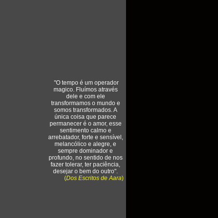
"O tempo é um operador
magico. Fluímos através
dele e com ele
transformamos o mundo e
somos transformados. A
única coisa que parece
permanecer é o amor, esse
sentimento calmo e
arrebatador, forte e sensível,
melancólico e alegre, e
sempre dominador e
profundo, no sentido de nos
fazer tolerar, ter paciência,
desejar o bem do outro".
(
Dos Escritos de Aara
)