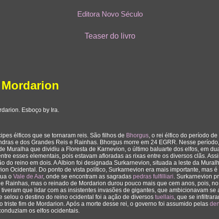
Editora Novo Século
Teaser do livro
 Mordarion
rdarion. Esboço by Ira.
ipes élficos que se tornaram reis. São filhos de
Bhorgus
, o rei élfico do período de
ndras e dos Grandes Reis e Rainhas. Bhorgus morre em 24 EGRR. Nesse período,
e Muralha que dividiu a Floresta de Karnevion, o último baluarte dos elfos, em du
entre esses elementais, pois estavam afloradas as rixas entre os diversos clãs. As
isão do reino em dois. A Albion foi designada Surkarnevion, situada a leste da Muralh
on Ocidental. Do ponto de vista político, Surkarnevion era mais importante, mas é
tua o
Vale de Aar
, onde se encontram as sagradas
pedras fulfilliari
. Surkarnevion p
e Rainhas, mas o reinado de Mordarion durou pouco mais que cem anos, pois, no 
 tiveram que lidar com as insistentes invasões de gigantes, que ambicionavam se
que selou o destino do reino ocidental foi a ação de diversos
tuellais
, que se infiltra
o triste fim de Mordarion. Após a morte desse rei, o governo foi assumido pelas
de
onduziam os elfos ocidentais.