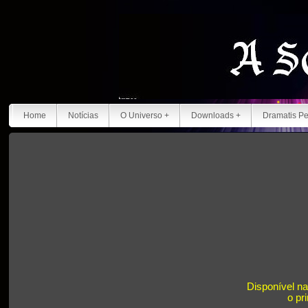
Home
Notícias
O Universo +
Downloads +
Dramatis P
Disponível na
o pr